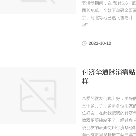
节活动期间，在"预付6.6，
团长免单、全款下单砸金蛋
京、河北等地已然飞雪卷叶
得"
2023-10-12
付济华通脉消痛贴
样
亲爱的微友们晚上好，美好的
三个多月了，多谢各位朋友
位好友，在此我把我的付济
致双腿萎缩站不了，经过多
说朋友的表姐使用付济华秘
自己有肩周炎折磨了两三年