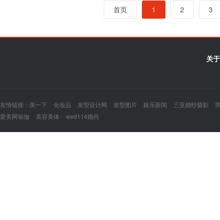
首页
1
2
3
关于
友情链接：
美一下
化妆品
发型设计网
发型图片
娱乐新闻
三亚婚纱摄影
爱美网瑜伽
美容美体
wed114婚尚