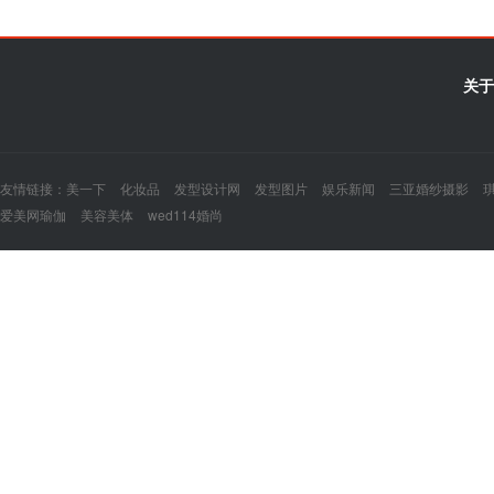
关于
友情链接：
美一下
化妆品
发型设计网
发型图片
娱乐新闻
三亚婚纱摄影
爱美网瑜伽
美容美体
wed114婚尚