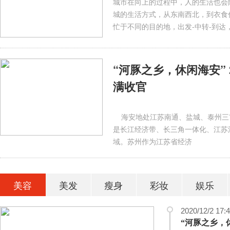
什么
美白针的副作用是什么
城市在向上的过程中，人的生活也会
城的生活方式，从东南西北，到衣食
忙于不同的目的地，出发-中转-到达
“河豚之乡，休闲海安”
满收官
海安地处江苏南通、盐城、泰州三市
是长江经济带、长三角一体化、江苏
域。苏州作为江苏省经济
美容
美发
瘦身
彩妆
娱乐
2020/12/2 17: