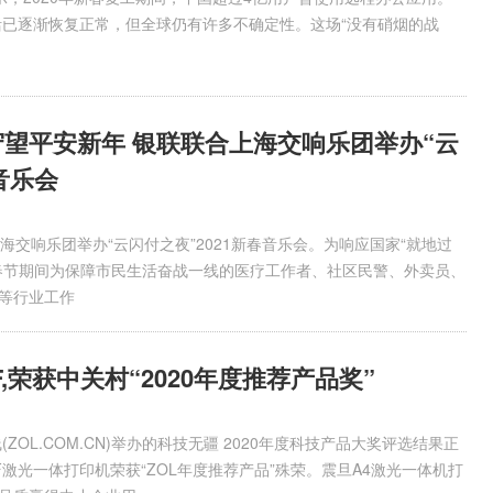
生活已逐渐恢复正常，但全球仍有许多不确定性。这场“没有硝烟的战
守望平安新年 银联联合上海交响乐团举办“云
音乐会
海交响乐团举办“云闪付之夜”2021新春音乐会。为响应国家“就地过
春节期间为保障市民生活奋战一线的医疗工作者、社区民警、外卖员、
等行业工作
F,荣获中关村“2020年度推荐产品奖”
(ZOL.COM.CN)举办的科技无疆 2020年度科技产品大奖评选结果正
NF激光一体打印机荣获“ZOL年度推荐产品”殊荣。震旦A4激光一体机打