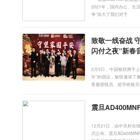
2021年，国内办公、
争”加大了我们对于
致敬一线奋战 
闪付之夜”新春
2月5日，中国银联携手上
年”的倡议，银联邀请了
客服接线员、超市收银员
震旦AD400MN
12月21日，由中关村在线
式公布。震旦AD400M