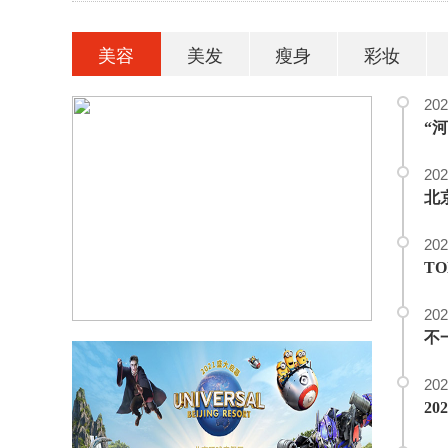
美容
美发
瘦身
彩妆
202
202
北
202
T
202
不一
202