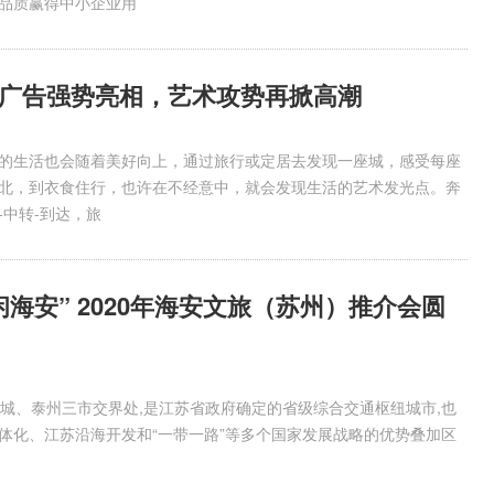
品质赢得中小企业用
广告强势亮相，艺术攻势再掀高潮
的生活也会随着美好向上，通过旅行或定居去发现一座城，感受每座
北，到衣食住行，也许在不经意中，就会发现生活的艺术发光点。奔
-中转-到达，旅
海安” 2020年海安文旅（苏州）推介会圆
、泰州三市交界处,是江苏省政府确定的省级综合交通枢纽城市,也
体化、江苏沿海开发和“一带一路”等多个国家发展战略的优势叠加区