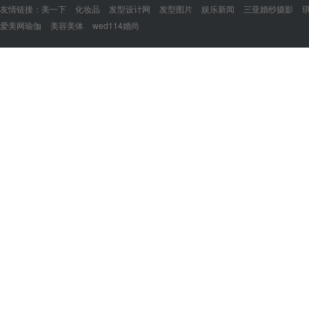
友情链接：
美一下
化妆品
发型设计网
发型图片
娱乐新闻
三亚婚纱摄影
爱美网瑜伽
美容美体
wed114婚尚