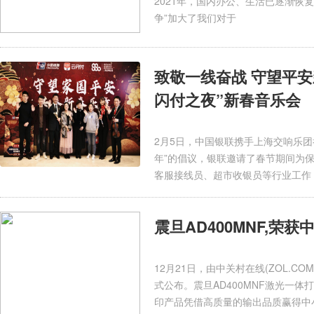
2021年，国内办公、生活已逐渐恢
争”加大了我们对于
致敬一线奋战 守望平安
闪付之夜”新春音乐会
2月5日，中国银联携手上海交响乐团举
年”的倡议，银联邀请了春节期间为
客服接线员、超市收银员等行业工作
震旦AD400MNF,荣获
12月21日，由中关村在线(ZOL.C
式公布。震旦AD400MNF激光一体
印产品凭借高质量的输出品质赢得中