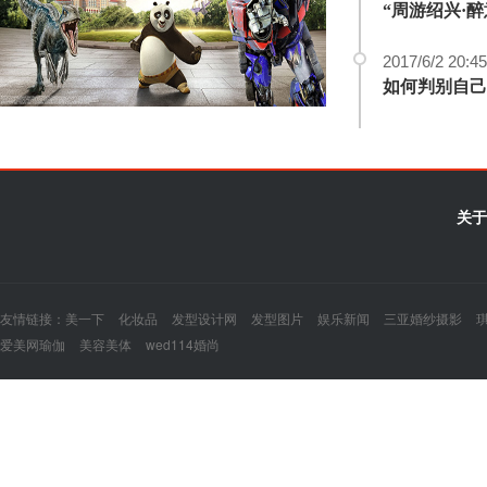
2017/6/2 20:45
如何判别自己
关于
友情链接：
美一下
化妆品
发型设计网
发型图片
娱乐新闻
三亚婚纱摄影
爱美网瑜伽
美容美体
wed114婚尚