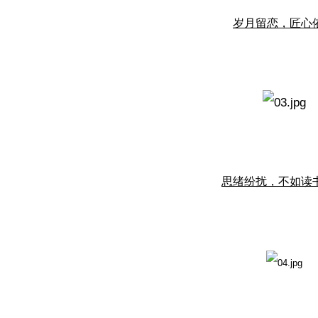
岁月留恋，匠心
思绪纷扰，不如读