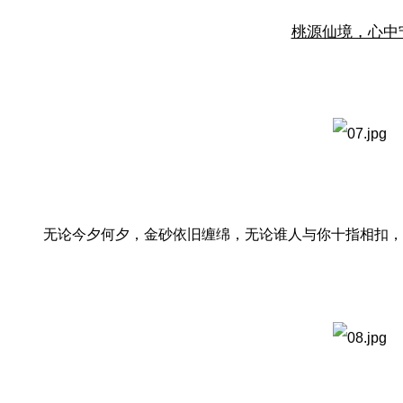
桃源仙境，心中
无论今夕何夕，金砂依旧缠绵，无论谁人与你十指相扣，